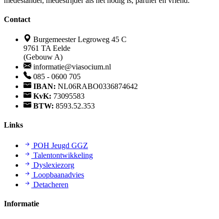
medestander, medestrijder als het nodig is, partner en vriend.
Contact
Burgemeester Legroweg 45 C
9761 TA Eelde
(Gebouw A)
informatie@viasocium.nl
085 - 0600 705
IBAN:
NL06RABO0336874642
KvK:
73095583
BTW:
8593.52.353
Links
POH Jeugd GGZ
Talentontwikkeling
Dyslexiezorg
Loopbaanadvies
Detacheren
Informatie